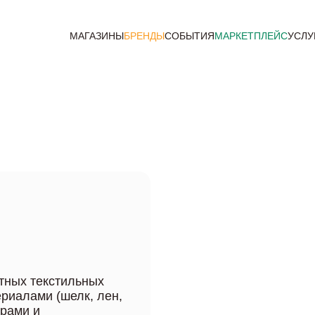
МАГАЗИНЫ
БРЕНДЫ
СОБЫТИЯ
МАРКЕТПЛЕЙС
УСЛУ
итных текстильных
риалами (шелк, лен,
урами и