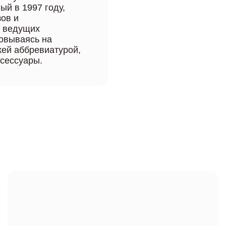
ый в 1997 году,
ов и
з ведущих
новываясь на
жей аббревиатурой,
ксессуары.