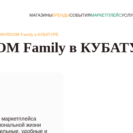
МАГАЗИНЫ
БРЕНДЫ
СОБЫТИЯ
МАРКЕТПЛЕЙС
УСЛУ
NMYROOM Family в КУБАТУРЕ
M Family в КУБАТ
 маркетплейса
иональной жизни
тильные, удобные и