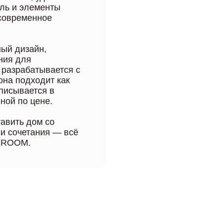
иль и элементы
 современное
ный дизайн,
ния для
 разрабатывается с
она подходит как
вписывается в
ной по цене.
тавить дом со
 и сочетания — всё
MYROOM.