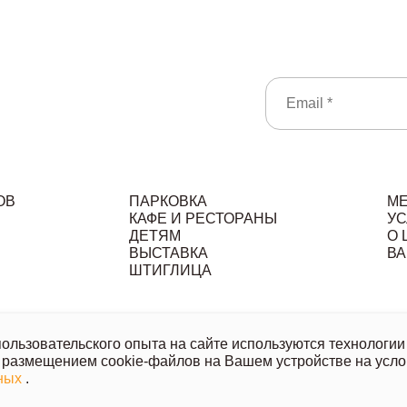
ОВ
ПАРКОВКА
М
КАФЕ И РЕСТОРАНЫ
УС
ДЕТЯМ
О 
ВЫСТАВКА
ВА
ШТИГЛИЦА
льзовательское соглашение
Политика обработки персональ
льзовательского опыта на сайте используются технологии 
 размещением cookie-файлов на Вашем устройстве на усло
ой офертой, носит исключительно информационный характер.
нных
.
казанных товаров и услуг напишите или позвоните нам.