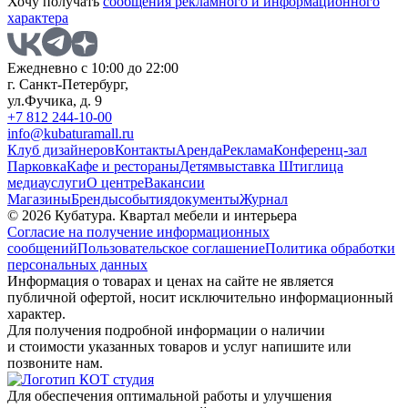
Хочу получать
сообщения рекламного и информационного
характера
Ежедневно с 10:00 до 22:00
г. Санкт-Петербург,
ул.Фучика, д. 9
+7 812 244-10-00
info@kubaturamall.ru
Клуб дизайнеров
Контакты
Аренда
Реклама
Конференц-зал
Парковка
Кафе и рестораны
Детям
выставка Штиглица
медиа
услуги
О центре
Вакансии
Магазины
Бренды
события
документы
Журнал
© 2026 Кубатура. Квартал мебели и интерьера
Согласие на получение информационных
сообщений
Пользовательское соглашение
Политика обработки
персональных данных
Информация о товарах и ценах на сайте не является
публичной офертой, носит исключительно информационный
характер.
Для получения подробной информации о наличии
и стоимости указанных товаров и услуг напишите или
позвоните нам.
Для обеспечения оптимальной работы и улучшения