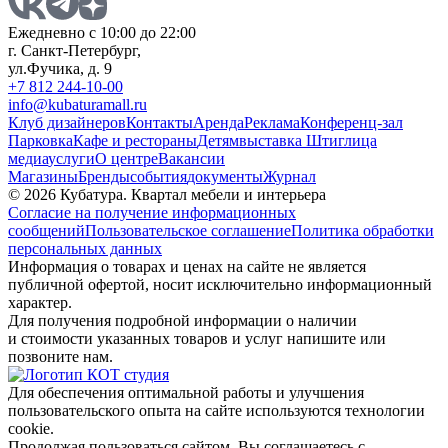
Ежедневно с 10:00 до 22:00
г. Санкт-Петербург,
ул.Фучика, д. 9
+7 812 244-10-00
info@kubaturamall.ru
Клуб дизайнеров
Контакты
Аренда
Реклама
Конференц-зал
Парковка
Кафе и рестораны
Детям
выставка Штиглица
медиа
услуги
О центре
Вакансии
Магазины
Бренды
события
документы
Журнал
© 2026 Кубатура. Квартал мебели и интерьера
Согласие на получение информационных
сообщений
Пользовательское соглашение
Политика обработки
персональных данных
Информация о товарах и ценах на сайте не является
публичной офертой, носит исключительно информационный
характер.
Для получения подробной информации о наличии
и стоимости указанных товаров и услуг напишите или
позвоните нам.
Для обеспечения оптимальной работы и улучшения
пользовательского опыта на сайте используются технологии
cookie.
Продолжая пользоваться сайтом, Вы соглашаетесь с