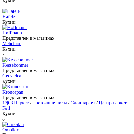
Кухни
h
Hafele
Кухни
Hoffmann
Представлен в магазинах
Mebelbor
Кухни
k
Kessebohmer
Представлен в магазинах
Geos ideal
Кухни
Kronospan
Представлен в магазинах
17|03 Паркет
/
Настоящие полы
/
Слонпаркет
/
Центр паркета
№ 1
Кухни
o
Omoikiri