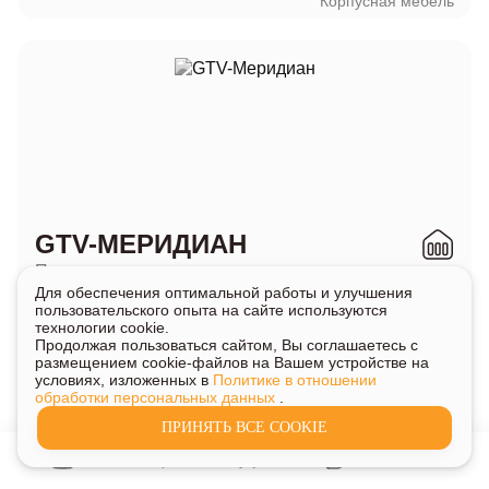
Корпусная мебель
GTV-МЕРИДИАН
Представлен в магазинах
Корпусная мебель
Для обеспечения оптимальной работы и улучшения
Дуэт
/
Форест Грант
Свет и электротовары
пользовательского опыта на сайте используются
технологии cookie.
Продолжая пользоваться сайтом, Вы соглашаетесь с
размещением cookie-файлов на Вашем устройстве на
условиях, изложенных в
Политике в отношении
обработки персональных данных
.
H
ПРИНЯТЬ ВСЕ COOKIE