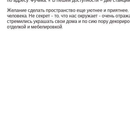
по адресу: Фучика, 9. В пешей доступности – две станц
Желание сделать пространство еще уютнее и приятнее,
человека. Не секрет - то, что нас окружает - очень от
стремились украшать свои дома и по сию пору декориро
отделкой и мебелировкой.