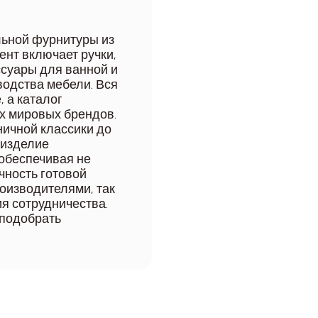
ьной фурнитуры из
ент включает ручки,
ессуары для ванной и
водства мебели. Вся
 а каталог
х мировых брендов.
ничной классики до
 изделие
 обеспечивая не
чность готовой
роизводителями, так
ия сотрудничества.
 подобрать