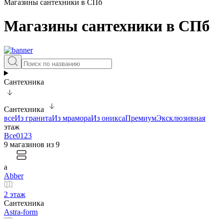
Магазины сантехники в СПб
Магазины сантехники в СПб
Сантехника
Сантехника
все
Из гранита
Из мрамора
Из оникса
Премиум
Эксклюзивная
этаж
Все
0
1
2
3
9 магазинов из 9
a
Abber
2 этаж
Сантехника
Astra-form