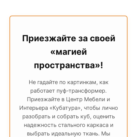
У нас в одном месте собраны разные
справляться с ролью стильного
ценовые сегменты — от эконома до
кофейного столика.
люкса. Вы можете за один визит
сравнить механизмы разных
производителей, потрогать ткани и
Приезжайте за своей
сразу оформить покупку или заказать
«магией
индивидуальное изготовление.
пространства»!
Не гадайте по картинкам, как
работает пуф-трансформер.
Приезжайте в Центр Мебели и
Интерьера «Кубатура», чтобы лично
разобрать и собрать куб, оценить
надежность стального каркаса и
выбрать идеальную ткань. Мы