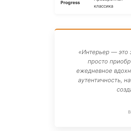
Progress
классика
«Интерьер — это 
просто приобр
ежедневное вдохно
аутентичность, н
созд
В