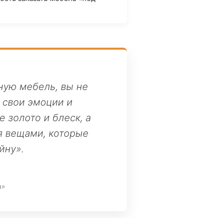
ную мебель, вы не
 свои эмоции и
 золото и блеск, а
я вещами, которые
йну».
а»