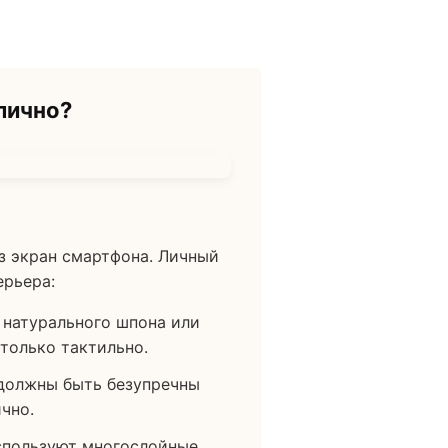
лично?
з экран смартфона. Личный
ерьера:
 натурального шпона или
только тактильно.
 должны быть безупречны
чно.
спользуют многослойные