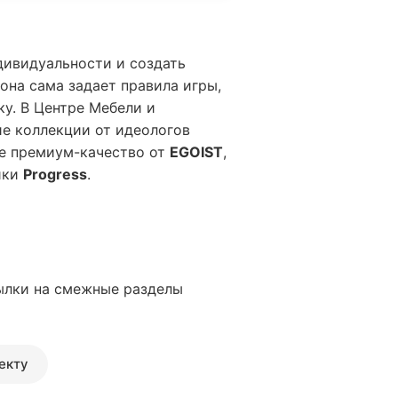
дивидуальности и создать
она сама задает правила игры,
у. В Центре Мебели и
е коллекции от идеологов
е премиум-качество от
EGOIST
,
ики
Progress
.
ылки на смежные разделы
екту