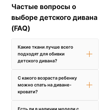
Частые вопросы о
выборе детского дивана
(FAQ)
Какие ткани лучше всего
подходят для обивки
детского дивана?
Идеальный выбор — ткани категории
С какого возраста ребенку
«антикоготь» и «Easy Clean».
можно спать на диване-
Лидерами являются
флок
и
плотный
кровати?
микровелюр
с тефлоновым
покрытием. Они не боятся зацепок от
игрушек, а большинство пятен
Педиатры допускают использование
Есть ли в наличии модели с