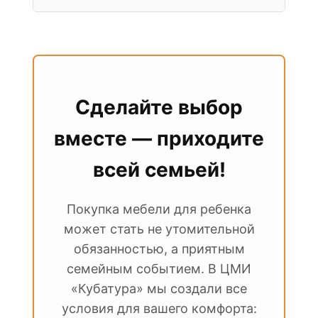
класса часто предоставляют
температурах.
расширенную гарантию на каркас и
Да, большинство наших партнеров
механизмы.
предлагают услугу кастомизации. Вы
можете выбрать ткань из огромных
каталогов (сотни оттенков и фактур),
чтобы мебель идеально сочеталась с
Сделайте выбор
обоями или шторами в детской.
вместе — приходите
Также возможен заказ
мебели по
индивидуальным чертежам
.
всей семьей!
Покупка мебели для ребенка
может стать не утомительной
обязанностью, а приятным
семейным событием. В ЦМИ
«Кубатура» мы создали все
условия для вашего комфорта: