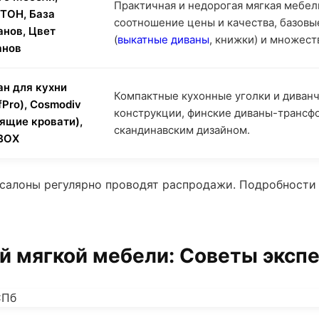
Практичная и недорогая мягкая мебель
ТОН, База
соотношение цены и качества, базов
анов, Цвет
(
выкатные диваны
, книжки) и множест
анов
ан для кухни
Компактные кухонные уголки и диван
fPro), Cosmodiv
конструкции, финские диваны-трансф
ящие кровати),
скандинавским дизайном.
BOX
 салоны регулярно проводят распродажи. Подробности
ой мягкой мебели: Советы эксп