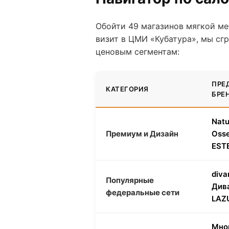
Обойти 49 магазинов мягкой ме
визит в ЦМИ «Кубатура», мы сг
ценовым сегментам:
ПРЕ
КАТЕГОРИЯ
БРЕ
Natu
Премиум и Дизайн
Osse
EST
diva
Популярные
Див
федеральные сети
LAZU
Мно