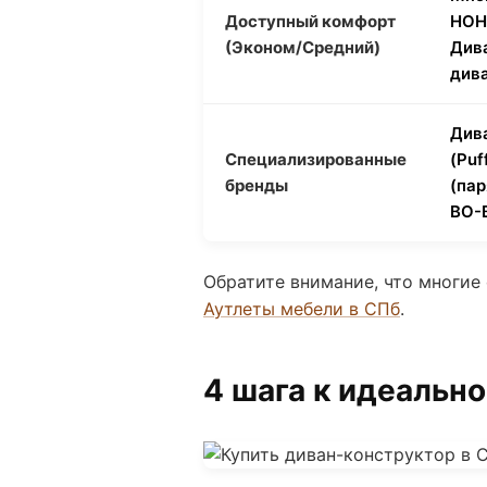
Доступный комфорт
НОН
(Эконом/Средний)
Див
див
Див
Специализированные
(Puf
бренды
(пар
BO-
Обратите внимание, что многие
Аутлеты мебели в СПб
.
4 шага к идеальн