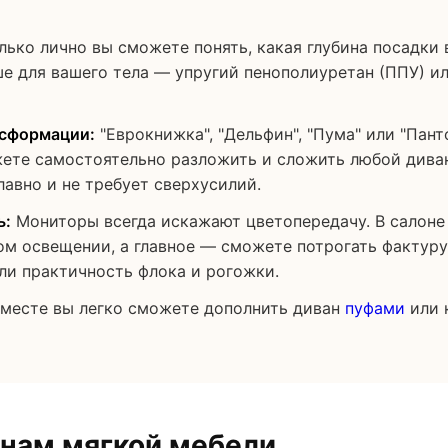
лько лично вы сможете понять, какая глубина посадки 
ше для вашего тела — упругий пенополиуретан (ППУ) и
нсформации:
"Еврокнижка", "Дельфин", "Пума" или "Пант
ете самостоятельно разложить и сложить любой диван
лавно и не требует сверхусилий.
ь:
Мониторы всегда искажают цветопередачу. В салоне
ом освещении, а главное — сможете потрогать фактуру
ли практичность флока и рогожки.
месте вы легко сможете дополнить диван
пуфами
или 
онам мягкой мебели