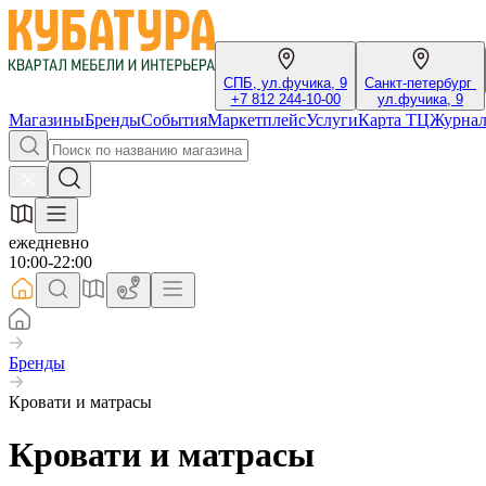
СПБ, ул.фучика, 9
Санкт-петербург
+7 812 244-10-00
ул.фучика, 9
Магазины
Бренды
События
Маркетплейс
Услуги
Карта ТЦ
Журна
ежедневно
10:00-22:00
Бренды
Кровати и матрасы
Кровати и матрасы