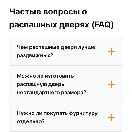
Частые вопросы о
распашных дверях (FAQ)
Чем распашные двери лучше
раздвижных?
Главное преимущество распашных
Можно ли изготовить
дверей — герметичность. Благодаря
распашную дверь
плотному прилеганию полотна к
нестандартного размера?
уплотнителю в коробе, они
обеспечивают значительно лучшую
звуко- и теплоизоляцию. Также
Да, большинство брендов в нашем
Нужно ли покупать фурнитуру
распашные механизмы проще в монтаже
центре (например, Sofia и ProfilDoors)
отдельно?
и долговечнее.
изготавливают двери высотой до 3