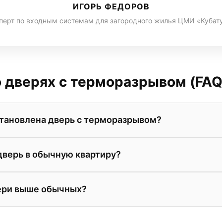
ИГОРЬ ФЕДОРОВ
перт по входным системам для загородного жилья ЦМИ «Кубат
 дверях с терморазрывом (FAQ
становлена дверь с терморазрывом?
ва как раз и создана для того, чтобы исключить необх
дверь в обычную квартиру?
верь отлично справляется с функцией теплосбережения
те невероятный уровень шумоизоляции (из-за обилия сл
ери выше обычных?
быточное решение для теплого подъезда. Если ваш при
ью конструкции короба, использованием дорогих изол