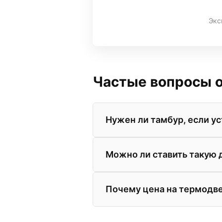
Экс
Частые вопросы о
Нужен ли тамбур, если у
Нет. Технология терморазры
Можно ли ставить такую 
холодного тамбура. Такая д
Технически — да. Вы получи
Почему цена на термодв
зрения теплотехники это из
отличный вариант.
Цена обусловлена сложност