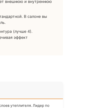
яет внешнюю и внутреннюю
андартной. В салоне вы
ль.
нтура (лучше 4).
ечивая эффект
слоев утеплителя. Лидер по