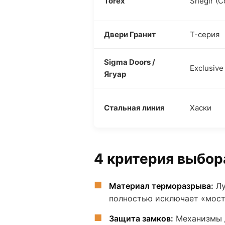
Torex
Snegir (C
Двери Гранит
Т-серия
Sigma Doors /
Exclusiv
Ягуар
Стальная линия
Хаски
4 критерия выбо
Материал терморазрыва:
Лу
полностью исключает «мост
Защита замков:
Механизмы д