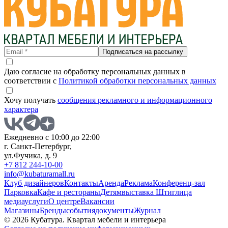
Подписаться на рассылку
Даю согласие на обработку персональных данных в
соответствии с
Политикой обработки персональных данных
Хочу получать
сообщения рекламного и информационного
характера
Ежедневно с 10:00 до 22:00
г. Санкт-Петербург,
ул.Фучика, д. 9
+7 812 244-10-00
info@kubaturamall.ru
Клуб дизайнеров
Контакты
Аренда
Реклама
Конференц-зал
Парковка
Кафе и рестораны
Детям
выставка Штиглица
медиа
услуги
О центре
Вакансии
Магазины
Бренды
события
документы
Журнал
© 2026 Кубатура. Квартал мебели и интерьера