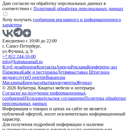
Даю согласие на обработку персональных данных в
соответствии с
Политикой обработки персональных данных
Хочу получать
сообщения рекламного и информационного
характера
Ежедневно с 10:00 до 22:00
г. Санкт-Петербург,
ул.Фучика, д. 9
+7 812 244-10-00
info@kubaturamall.ru
Клуб дизайнеров
Контакты
Аренда
Реклама
Конференц-зал
Парковка
Кафе и рестораны
Детям
выставка Штиглица
медиа
услуги
О центре
Вакансии
Магазины
Бренды
события
документы
Журнал
© 2026 Кубатура. Квартал мебели и интерьера
Согласие на получение информационных
сообщений
Пользовательское соглашение
Политика обработки
персональных данных
Информация о товарах и ценах на сайте не является
публичной офертой, носит исключительно информационный
характер.
Для получения подробной информации о наличии
и стоимости указанных товаров и услуг напишите или