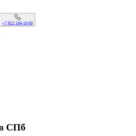
+7 812 244-10-00
л
 в СПб