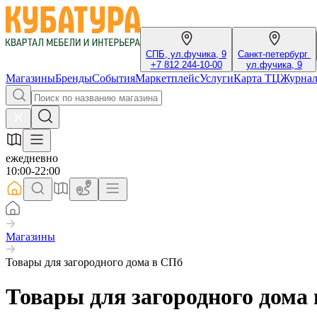
СПБ, ул.фучика, 9
Санкт-петербург
+7 812 244-10-00
ул.фучика, 9
Магазины
Бренды
События
Маркетплейс
Услуги
Карта ТЦ
Журна
ежедневно
10:00-22:00
Магазины
Товары для загородного дома в СПб
Товары для загородного дома