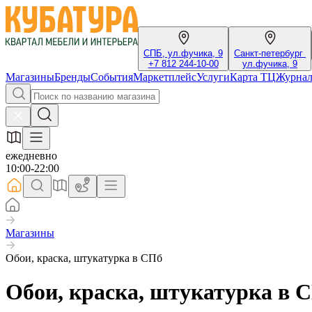
СПБ, ул.фучика, 9
Санкт-петербург
+7 812 244-10-00
ул.фучика, 9
Магазины
Бренды
События
Маркетплейс
Услуги
Карта ТЦ
Журна
ежедневно
10:00-22:00
Магазины
Обои, краска, штукатурка в СПб
Обои, краска, штукатурка в 