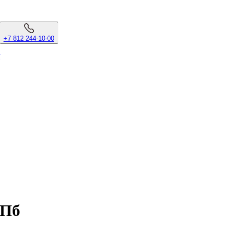
+7 812 244-10-00
л
СПб