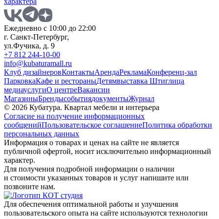
характера
Ежедневно с 10:00 до 22:00
г. Санкт-Петербург,
ул.Фучика, д. 9
+7 812 244-10-00
info@kubaturamall.ru
Клуб дизайнеров
Контакты
Аренда
Реклама
Конференц-зал
Парковка
Кафе и рестораны
Детям
выставка Штиглица
медиа
услуги
О центре
Вакансии
Магазины
Бренды
события
документы
Журнал
© 2026 Кубатура. Квартал мебели и интерьера
Согласие на получение информационных
сообщений
Пользовательское соглашение
Политика обработки
персональных данных
Информация о товарах и ценах на сайте не является
публичной офертой, носит исключительно информационный
характер.
Для получения подробной информации о наличии
и стоимости указанных товаров и услуг напишите или
позвоните нам.
Для обеспечения оптимальной работы и улучшения
пользовательского опыта на сайте используются технологии