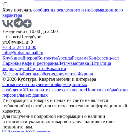
Хочу получать
сообщения рекламного и информационного
характера
Ежедневно с 10:00 до 22:00
г. Санкт-Петербург,
ул.Фучика, д. 9
+7 812 244-10-00
info@kubaturamall.ru
Клуб дизайнеров
Контакты
Аренда
Реклама
Конференц-зал
Парковка
Кафе и рестораны
Детям
выставка Штиглица
медиа
услуги
О центре
Вакансии
Магазины
Бренды
события
документы
Журнал
© 2026 Кубатура. Квартал мебели и интерьера
Согласие на получение информационных
сообщений
Пользовательское соглашение
Политика обработки
персональных данных
Информация о товарах и ценах на сайте не является
публичной офертой, носит исключительно информационный
характер.
Для получения подробной информации о наличии
и стоимости указанных товаров и услуг напишите или
позвоните нам.