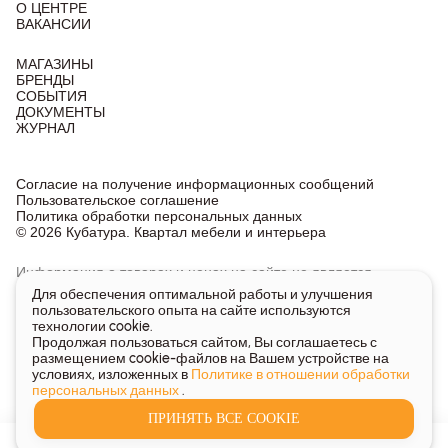
О ЦЕНТРЕ
ВАКАНСИИ
МАГАЗИНЫ
БРЕНДЫ
СОБЫТИЯ
ДОКУМЕНТЫ
ЖУРНАЛ
Согласие на получение информационных сообщений
Пользовательское соглашение
Политика обработки персональных данных
© 2026 Кубатура. Квартал мебели и интерьера
Информация о товарах и ценах на сайте не является
публичной офертой, носит исключительно информационный
Для обеспечения оптимальной работы и улучшения
характер.
пользовательского опыта на сайте используются
Для получения подробной информации о наличии
технологии cookie.
и стоимости указанных товаров и услуг напишите или
Продолжая пользоваться сайтом, Вы соглашаетесь с
позвоните нам.
размещением cookie-файлов на Вашем устройстве на
условиях, изложенных в
Политике в отношении обработки
персональных данных
.
ПРИНЯТЬ ВСЕ COOKIE