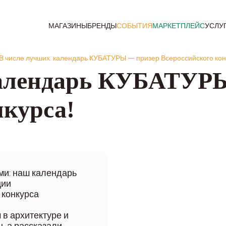
МАГАЗИНЫ
БРЕНДЫ
СОБЫТИЯ
МАРКЕТПЛЕЙС
УСЛУ
В числе лучших: календарь КУБАТУРЫ — призер Всероссийского кон
календарь КУБАТУР
нкурса!
ми: наш календарь
ции
 конкурса
 в архитектуре и