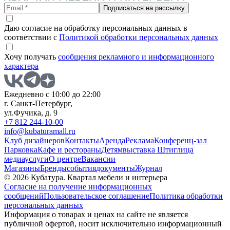
Подписаться на рассылку
Даю согласие на обработку персональных данных в
соответствии с
Политикой обработки персональных данных
Хочу получать
сообщения рекламного и информационного
характера
Ежедневно с 10:00 до 22:00
г. Санкт-Петербург,
ул.Фучика, д. 9
+7 812 244-10-00
info@kubaturamall.ru
Клуб дизайнеров
Контакты
Аренда
Реклама
Конференц-зал
Парковка
Кафе и рестораны
Детям
выставка Штиглица
медиа
услуги
О центре
Вакансии
Магазины
Бренды
события
документы
Журнал
© 2026 Кубатура. Квартал мебели и интерьера
Согласие на получение информационных
сообщений
Пользовательское соглашение
Политика обработки
персональных данных
Информация о товарах и ценах на сайте не является
публичной офертой, носит исключительно информационный