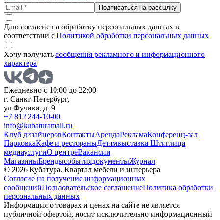
Подписаться на рассылку
Даю согласие на обработку персональных данных в
соответствии с
Политикой обработки персональных данных
Хочу получать
сообщения рекламного и информационного
характера
Ежедневно с 10:00 до 22:00
г. Санкт-Петербург,
ул.Фучика, д. 9
+7 812 244-10-00
info@kubaturamall.ru
Клуб дизайнеров
Контакты
Аренда
Реклама
Конференц-зал
Парковка
Кафе и рестораны
Детям
выставка Штиглица
медиа
услуги
О центре
Вакансии
Магазины
Бренды
события
документы
Журнал
© 2026 Кубатура. Квартал мебели и интерьера
Согласие на получение информационных
сообщений
Пользовательское соглашение
Политика обработки
персональных данных
Информация о товарах и ценах на сайте не является
публичной офертой, носит исключительно информационный