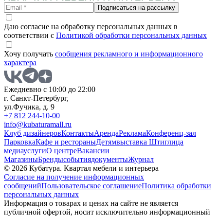
Подписаться на рассылку
Даю согласие на обработку персональных данных в
соответствии с
Политикой обработки персональных данных
Хочу получать
сообщения рекламного и информационного
характера
Ежедневно с 10:00 до 22:00
г. Санкт-Петербург,
ул.Фучика, д. 9
+7 812 244-10-00
info@kubaturamall.ru
Клуб дизайнеров
Контакты
Аренда
Реклама
Конференц-зал
Парковка
Кафе и рестораны
Детям
выставка Штиглица
медиа
услуги
О центре
Вакансии
Магазины
Бренды
события
документы
Журнал
© 2026 Кубатура. Квартал мебели и интерьера
Согласие на получение информационных
сообщений
Пользовательское соглашение
Политика обработки
персональных данных
Информация о товарах и ценах на сайте не является
публичной офертой, носит исключительно информационный