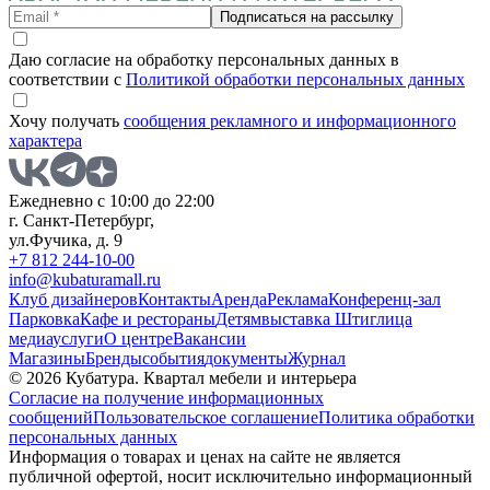
Подписаться на рассылку
Даю согласие на обработку персональных данных в
соответствии с
Политикой обработки персональных данных
Хочу получать
сообщения рекламного и информационного
характера
Ежедневно с 10:00 до 22:00
г. Санкт-Петербург,
ул.Фучика, д. 9
+7 812 244-10-00
info@kubaturamall.ru
Клуб дизайнеров
Контакты
Аренда
Реклама
Конференц-зал
Парковка
Кафе и рестораны
Детям
выставка Штиглица
медиа
услуги
О центре
Вакансии
Магазины
Бренды
события
документы
Журнал
© 2026 Кубатура. Квартал мебели и интерьера
Согласие на получение информационных
сообщений
Пользовательское соглашение
Политика обработки
персональных данных
Информация о товарах и ценах на сайте не является
публичной офертой, носит исключительно информационный