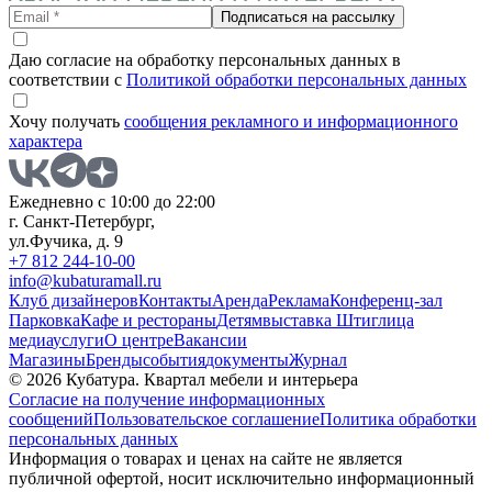
Подписаться на рассылку
Даю согласие на обработку персональных данных в
соответствии с
Политикой обработки персональных данных
Хочу получать
сообщения рекламного и информационного
характера
Ежедневно с 10:00 до 22:00
г. Санкт-Петербург,
ул.Фучика, д. 9
+7 812 244-10-00
info@kubaturamall.ru
Клуб дизайнеров
Контакты
Аренда
Реклама
Конференц-зал
Парковка
Кафе и рестораны
Детям
выставка Штиглица
медиа
услуги
О центре
Вакансии
Магазины
Бренды
события
документы
Журнал
© 2026 Кубатура. Квартал мебели и интерьера
Согласие на получение информационных
сообщений
Пользовательское соглашение
Политика обработки
персональных данных
Информация о товарах и ценах на сайте не является
публичной офертой, носит исключительно информационный