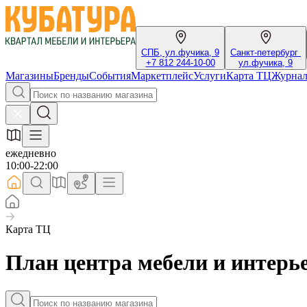
СПБ, ул.фучика, 9
Санкт-петербург
+7 812 244-10-00
ул.фучика, 9
Магазины
Бренды
События
Маркетплейс
Услуги
Карта ТЦ
Журна
ежедневно
10:00-22:00
Карта ТЦ
План центра мебели и интерь