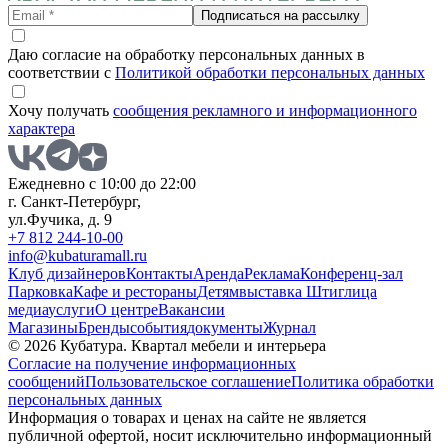
Подписаться на рассылку
Даю согласие на обработку персональных данных в
соответствии с
Политикой обработки персональных данных
Хочу получать
сообщения рекламного и информационного
характера
Ежедневно с 10:00 до 22:00
г. Санкт-Петербург,
ул.Фучика, д. 9
+7 812 244-10-00
info@kubaturamall.ru
Клуб дизайнеров
Контакты
Аренда
Реклама
Конференц-зал
Парковка
Кафе и рестораны
Детям
выставка Штиглица
медиа
услуги
О центре
Вакансии
Магазины
Бренды
события
документы
Журнал
© 2026 Кубатура. Квартал мебели и интерьера
Согласие на получение информационных
сообщений
Пользовательское соглашение
Политика обработки
персональных данных
Информация о товарах и ценах на сайте не является
публичной офертой, носит исключительно информационный