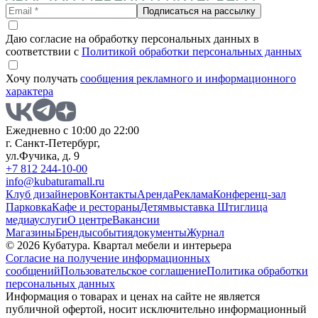
Подписаться на рассылку
Даю согласие на обработку персональных данных в
соответствии с
Политикой обработки персональных данных
Хочу получать
сообщения рекламного и информационного
характера
Ежедневно с 10:00 до 22:00
г. Санкт-Петербург,
ул.Фучика, д. 9
+7 812 244-10-00
info@kubaturamall.ru
Клуб дизайнеров
Контакты
Аренда
Реклама
Конференц-зал
Парковка
Кафе и рестораны
Детям
выставка Штиглица
медиа
услуги
О центре
Вакансии
Магазины
Бренды
события
документы
Журнал
© 2026 Кубатура. Квартал мебели и интерьера
Согласие на получение информационных
сообщений
Пользовательское соглашение
Политика обработки
персональных данных
Информация о товарах и ценах на сайте не является
публичной офертой, носит исключительно информационный