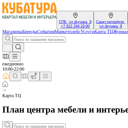
СПБ, ул.фучика, 9
Санкт-петербург
+7 812 244-10-00
ул.фучика, 9
Магазины
Бренды
События
Маркетплейс
Услуги
Карта ТЦ
Журна
ежедневно
10:00-22:00
Карта ТЦ
План центра мебели и интерь