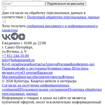
Подписаться на рассылку
Даю согласие на обработку персональных данных в
соответствии с
Политикой обработки персональных данных
Хочу получать
сообщения рекламного и информационного
характера
Ежедневно с 10:00 до 22:00
г. Санкт-Петербург,
ул.Фучика, д. 9
+7 812 244-10-00
info@kubaturamall.ru
Клуб дизайнеров
Контакты
Аренда
Реклама
Конференц-зал
Парковка
Кафе и рестораны
Детям
выставка Штиглица
медиа
услуги
О центре
Вакансии
Магазины
Бренды
события
документы
Журнал
© 2026 Кубатура. Квартал мебели и интерьера
Согласие на получение информационных
сообщений
Пользовательское соглашение
Политика обработки
персональных данных
Информация о товарах и ценах на сайте не является
публичной офертой, носит исключительно информационный