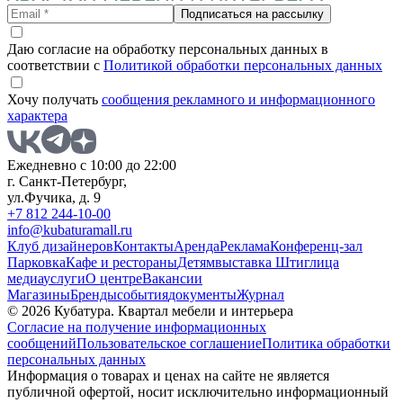
Подписаться на рассылку
Даю согласие на обработку персональных данных в
соответствии с
Политикой обработки персональных данных
Хочу получать
сообщения рекламного и информационного
характера
Ежедневно с 10:00 до 22:00
г. Санкт-Петербург,
ул.Фучика, д. 9
+7 812 244-10-00
info@kubaturamall.ru
Клуб дизайнеров
Контакты
Аренда
Реклама
Конференц-зал
Парковка
Кафе и рестораны
Детям
выставка Штиглица
медиа
услуги
О центре
Вакансии
Магазины
Бренды
события
документы
Журнал
© 2026 Кубатура. Квартал мебели и интерьера
Согласие на получение информационных
сообщений
Пользовательское соглашение
Политика обработки
персональных данных
Информация о товарах и ценах на сайте не является
публичной офертой, носит исключительно информационный