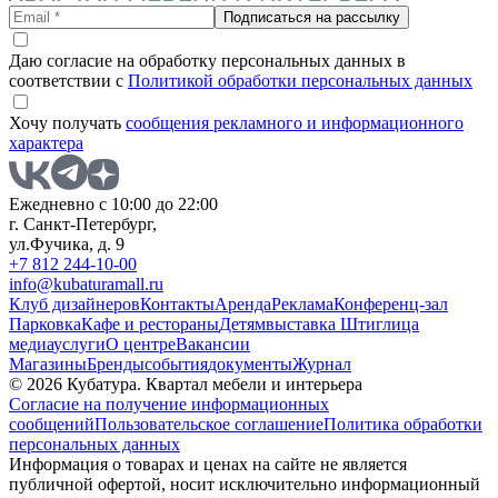
Подписаться на рассылку
Даю согласие на обработку персональных данных в
соответствии с
Политикой обработки персональных данных
Хочу получать
сообщения рекламного и информационного
характера
Ежедневно с 10:00 до 22:00
г. Санкт-Петербург,
ул.Фучика, д. 9
+7 812 244-10-00
info@kubaturamall.ru
Клуб дизайнеров
Контакты
Аренда
Реклама
Конференц-зал
Парковка
Кафе и рестораны
Детям
выставка Штиглица
медиа
услуги
О центре
Вакансии
Магазины
Бренды
события
документы
Журнал
© 2026 Кубатура. Квартал мебели и интерьера
Согласие на получение информационных
сообщений
Пользовательское соглашение
Политика обработки
персональных данных
Информация о товарах и ценах на сайте не является
публичной офертой, носит исключительно информационный