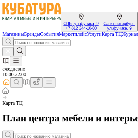
СПБ, ул.фучика, 9
Санкт-петербург
+7 812 244-10-00
ул.фучика, 9
Магазины
Бренды
События
Маркетплейс
Услуги
Карта ТЦ
Журна
ежедневно
10:00-22:00
Карта ТЦ
План центра мебели и интерь