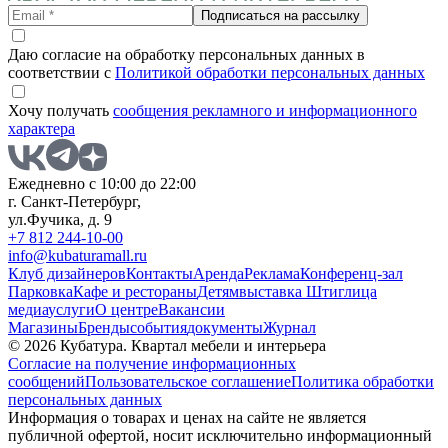
Подписаться на рассылку
Даю согласие на обработку персональных данных в
соответствии с
Политикой обработки персональных данных
Хочу получать
сообщения рекламного и информационного
характера
Ежедневно с 10:00 до 22:00
г. Санкт-Петербург,
ул.Фучика, д. 9
+7 812 244-10-00
info@kubaturamall.ru
Клуб дизайнеров
Контакты
Аренда
Реклама
Конференц-зал
Парковка
Кафе и рестораны
Детям
выставка Штиглица
медиа
услуги
О центре
Вакансии
Магазины
Бренды
события
документы
Журнал
© 2026 Кубатура. Квартал мебели и интерьера
Согласие на получение информационных
сообщений
Пользовательское соглашение
Политика обработки
персональных данных
Информация о товарах и ценах на сайте не является
публичной офертой, носит исключительно информационный