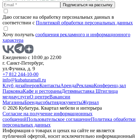
Подписаться на рассылку
Даю согласие на обработку персональных данных в
соответствии с
Политикой обработки персональных данных
Хочу получать
сообщения рекламного и информационного
характера
Ежедневно с 10:00 до 22:00
г. Санкт-Петербург,
ул.Фучика, д. 9
+7 812 244-10-00
info@kubaturamall.ru
Клуб дизайнеров
Контакты
Аренда
Реклама
Конференц-зал
Парковка
Кафе и рестораны
Детям
выставка Штиглица
медиа
услуги
О центре
Вакансии
Магазины
Бренды
события
документы
Журнал
© 2026 Кубатура. Квартал мебели и интерьера
Согласие на получение информационных
сообщений
Пользовательское соглашение
Политика обработки
персональных данных
Информация о товарах и ценах на сайте не является
публичной офертой, носит исключительно информационный