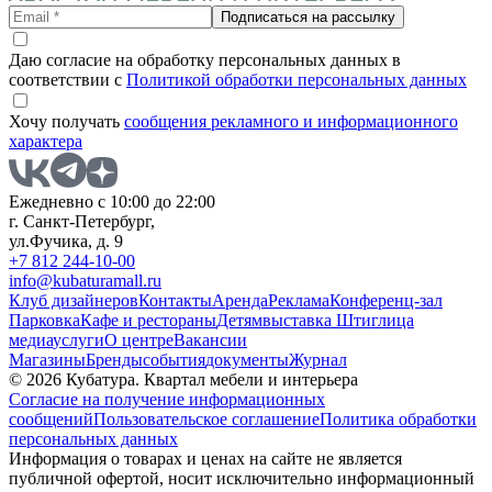
Подписаться на рассылку
Даю согласие на обработку персональных данных в
соответствии с
Политикой обработки персональных данных
Хочу получать
сообщения рекламного и информационного
характера
Ежедневно с 10:00 до 22:00
г. Санкт-Петербург,
ул.Фучика, д. 9
+7 812 244-10-00
info@kubaturamall.ru
Клуб дизайнеров
Контакты
Аренда
Реклама
Конференц-зал
Парковка
Кафе и рестораны
Детям
выставка Штиглица
медиа
услуги
О центре
Вакансии
Магазины
Бренды
события
документы
Журнал
© 2026 Кубатура. Квартал мебели и интерьера
Согласие на получение информационных
сообщений
Пользовательское соглашение
Политика обработки
персональных данных
Информация о товарах и ценах на сайте не является
публичной офертой, носит исключительно информационный