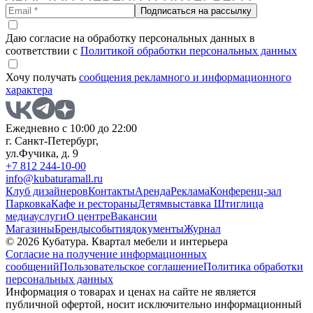
Подписаться на рассылку
Даю согласие на обработку персональных данных в
соответствии с
Политикой обработки персональных данных
Хочу получать
сообщения рекламного и информационного
характера
Ежедневно с 10:00 до 22:00
г. Санкт-Петербург,
ул.Фучика, д. 9
+7 812 244-10-00
info@kubaturamall.ru
Клуб дизайнеров
Контакты
Аренда
Реклама
Конференц-зал
Парковка
Кафе и рестораны
Детям
выставка Штиглица
медиа
услуги
О центре
Вакансии
Магазины
Бренды
события
документы
Журнал
© 2026 Кубатура. Квартал мебели и интерьера
Согласие на получение информационных
сообщений
Пользовательское соглашение
Политика обработки
персональных данных
Информация о товарах и ценах на сайте не является
публичной офертой, носит исключительно информационный