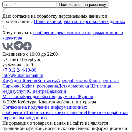
Подписаться на рассылку
Даю согласие на обработку персональных данных в
соответствии с
Политикой обработки персональных данных
Хочу получать
сообщения рекламного и информационного
характера
Ежедневно с 10:00 до 22:00
г. Санкт-Петербург,
ул.Фучика, д. 9
+7 812 244-10-00
info@kubaturamall.ru
Клуб дизайнеров
Контакты
Аренда
Реклама
Конференц-зал
Парковка
Кафе и рестораны
Детям
выставка Штиглица
медиа
услуги
О центре
Вакансии
Магазины
Бренды
события
документы
Журнал
© 2026 Кубатура. Квартал мебели и интерьера
Согласие на получение информационных
сообщений
Пользовательское соглашение
Политика обработки
персональных данных
Информация о товарах и ценах на сайте не является
публичной офертой, носит исключительно информационный