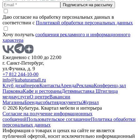
Подписаться на рассылку
Даю согласие на обработку персональных данных в
соответствии с
Политикой обработки персональных данных
Хочу получать
сообщения рекламного и информационного
характера
Ежедневно с 10:00 до 22:00
г. Санкт-Петербург,
ул.Фучика, д. 9
+7 812 244-10-00
info@kubaturamall.ru
Клуб дизайнеров
Контакты
Аренда
Реклама
Конференц-зал
Парковка
Кафе и рестораны
Детям
выставка Штиглица
медиа
услуги
О центре
Вакансии
Магазины
Бренды
события
документы
Журнал
© 2026 Кубатура. Квартал мебели и интерьера
Согласие на получение информационных
сообщений
Пользовательское соглашение
Политика обработки
персональных данных
Информация о товарах и ценах на сайте не является
публичной офертой, носит исключительно информационный