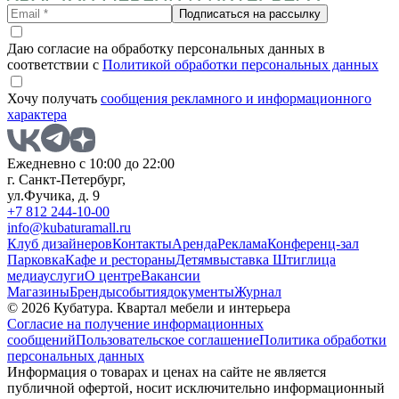
Подписаться на рассылку
Даю согласие на обработку персональных данных в
соответствии с
Политикой обработки персональных данных
Хочу получать
сообщения рекламного и информационного
характера
Ежедневно с 10:00 до 22:00
г. Санкт-Петербург,
ул.Фучика, д. 9
+7 812 244-10-00
info@kubaturamall.ru
Клуб дизайнеров
Контакты
Аренда
Реклама
Конференц-зал
Парковка
Кафе и рестораны
Детям
выставка Штиглица
медиа
услуги
О центре
Вакансии
Магазины
Бренды
события
документы
Журнал
© 2026 Кубатура. Квартал мебели и интерьера
Согласие на получение информационных
сообщений
Пользовательское соглашение
Политика обработки
персональных данных
Информация о товарах и ценах на сайте не является
публичной офертой, носит исключительно информационный