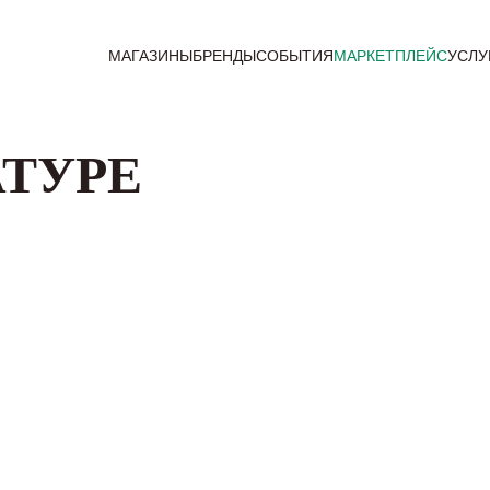
МАГАЗИНЫ
БРЕНДЫ
СОБЫТИЯ
МАРКЕТПЛЕЙС
УСЛУ
АТУРЕ
убе» — это сообщество дизайнеров, архитекторов и т
ем профессионалов и клиентов, помогаем реализов
вые проекты.