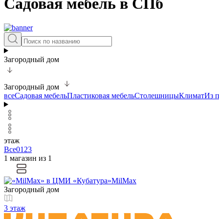
Садовая мебель в СПб
Загородный дом
Загородный дом
все
Садовая мебель
Пластиковая мебель
Столешницы
Климат
Из 
этаж
Все
0
1
2
3
1 магазин из 1
MilMax
Загородный дом
3 этаж