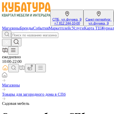
СПБ, ул.фучика, 9
Санкт-петербург
+7 812 244-10-00
ул.фучика, 9
Магазины
Бренды
События
Маркетплейс
Услуги
Карта ТЦ
Журна
ежедневно
10:00-22:00
Магазины
Товары для загородного дома в СПб
Садовая мебель