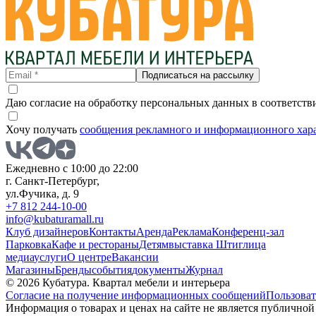
Подписаться на рассылку
Даю согласие на обработку персональных данных в соответств
Хочу получать
сообщения рекламного и информационного хар
Ежедневно с 10:00 до 22:00
г. Санкт-Петербург,
ул.Фучика, д. 9
+7 812 244-10-00
info@kubaturamall.ru
Клуб дизайнеров
Контакты
Аренда
Реклама
Конференц-зал
Парковка
Кафе и рестораны
Детям
выставка Штиглица
медиа
услуги
О центре
Вакансии
Магазины
Бренды
события
документы
Журнал
© 2026 Кубатура. Квартал мебели и интерьера
Согласие на получение информационных сообщений
Пользоват
Информация о товарах и ценах на сайте не является публично