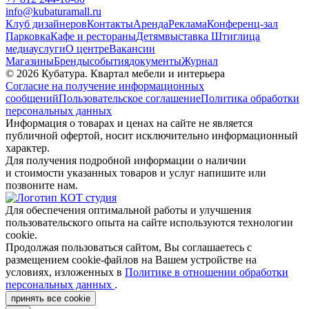
info@kubaturamall.ru
Клуб дизайнеров
Контакты
Аренда
Реклама
Конференц-зал
Парковка
Кафе и рестораны
Детям
выставка Штиглица
медиа
услуги
О центре
Вакансии
Магазины
Бренды
события
документы
Журнал
© 2026 Кубатура. Квартал мебели и интерьера
Согласие на получение информационных
сообщений
Пользовательское соглашение
Политика обработки
персональных данных
Информация о товарах и ценах на сайте не является
публичной офертой, носит исключительно информационный
характер.
Для получения подробной информации о наличии
и стоимости указанных товаров и услуг напишите или
позвоните нам.
Для обеспечения оптимальной работы и улучшения
пользовательского опыта на сайте используются технологии
cookie.
Продолжая пользоваться сайтом, Вы соглашаетесь с
размещением cookie-файлов на Вашем устройстве на
условиях, изложенных в
Политике в отношении обработки
персональных данных
.
принять все cookie