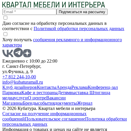
Подписаться на рассылку
Даю согласие на обработку персональных данных в
соответствии с
Политикой обработки персональных данных
Хочу получать
сообщения рекламного и информационного
характера
Ежедневно с 10:00 до 22:00
г. Санкт-Петербург,
ул.Фучика, д. 9
+7 812 244-10-00
info@kubaturamall.ru
Клуб дизайнеров
Контакты
Аренда
Реклама
Конференц-зал
Парковка
Кафе и рестораны
Детям
выставка Штиглица
медиа
услуги
О центре
Вакансии
Магазины
Бренды
события
документы
Журнал
© 2026 Кубатура. Квартал мебели и интерьера
Согласие на получение информационных
сообщений
Пользовательское соглашение
Политика обработки
персональных данных
Информация о товарах и ценах на сайте не является