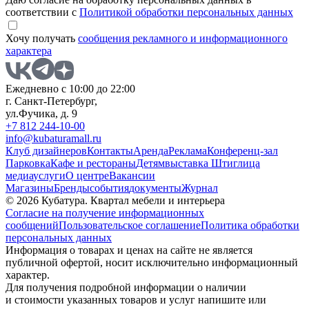
соответствии с
Политикой обработки персональных данных
Хочу получать
сообщения рекламного и информационного
характера
Ежедневно с 10:00 до 22:00
г. Санкт-Петербург,
ул.Фучика, д. 9
+7 812 244-10-00
info@kubaturamall.ru
Клуб дизайнеров
Контакты
Аренда
Реклама
Конференц-зал
Парковка
Кафе и рестораны
Детям
выставка Штиглица
медиа
услуги
О центре
Вакансии
Магазины
Бренды
события
документы
Журнал
© 2026 Кубатура. Квартал мебели и интерьера
Согласие на получение информационных
сообщений
Пользовательское соглашение
Политика обработки
персональных данных
Информация о товарах и ценах на сайте не является
публичной офертой, носит исключительно информационный
характер.
Для получения подробной информации о наличии
и стоимости указанных товаров и услуг напишите или