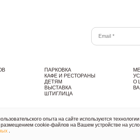
ОВ
ПАРКОВКА
М
КАФЕ И РЕСТОРАНЫ
УС
ДЕТЯМ
О 
ВЫСТАВКА
ВА
ШТИГЛИЦА
льзовательское соглашение
Политика обработки персональ
льзовательского опыта на сайте используются технологии 
 размещением cookie-файлов на Вашем устройстве на усло
ой офертой, носит исключительно информационный характер.
нных
.
казанных товаров и услуг напишите или позвоните нам.